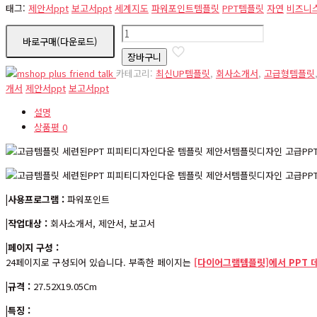
태그:
제안서ppt
보고서ppt
세계지도
파워포인트템플릿
PPT템플릿
자연
비즈니
pb176
바로구매(다운로드)
수
장바구니
량
카테고리:
최신UP템플릿
,
회사소개서
,
고급형템플릿
개서
제안서ppt
보고서ppt
설명
상품평
0
|사용프로그램 :
파워포인트
|작업대상 :
회사소개서, 제안서, 보고서
|페이지 구성 :
24페이지로 구성되어 있습니다. 부족한 페이지는
[다이어그램템플릿]에서 PPT 
|규격 :
27.52X19.05Cm
|특징 :