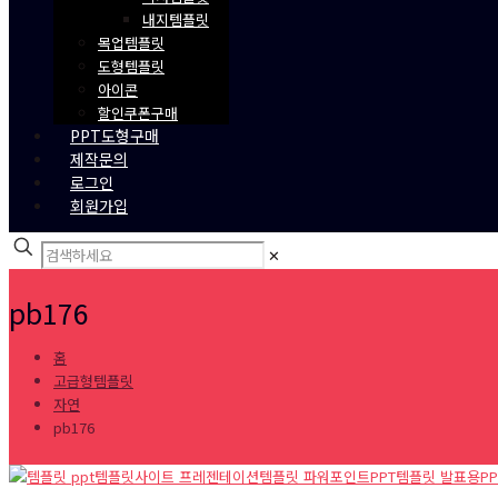
내지템플릿
목업템플릿
도형템플릿
아이콘
할인쿠폰구매
PPT도형구매
제작문의
로그인
회원가입
✕
pb176
홈
고급형템플릿
자연
pb176