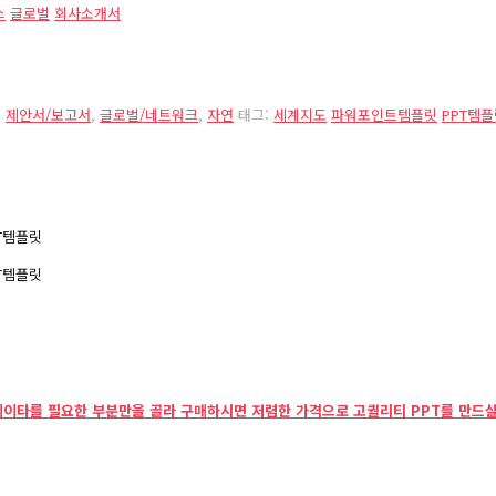
스
글로벌
회사소개서
,
제안서/보고서
,
글로벌/네트워크
,
자연
태그:
세계지도
파워포인트템플릿
PPT템
데이타를 필요한 부분만을 골라 구매하시면 저렴한 가격으로 고퀄리티 PPT를 만드실