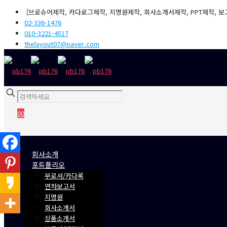
[브로슈어제작, 카다로그제작, 지명원제작, 회사소개서제작, PPT제작, 보
02-336-1476
010-3221-4517
thelayout07@naver.com
0
0
₩0
회사소개
포트폴리오
부로셔/카다록
연차보고서
지명원
회사소개서
상품소개서