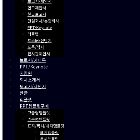
보고서/제안서
연구제안서
한글보고서
건설회사/분양회사
PPT/Keynote
리플렛
포스터/전단지
도록/책자
전시관제안서
브로셔/카다록
PPT/Keynote
지명원
회사소개서
보고서/제안서
한글
리플렛
PPT템플릿구매
고급형템플릿
기본형템플릿
표지/목차/내지템플릿
표지템플릿
목차템플릿