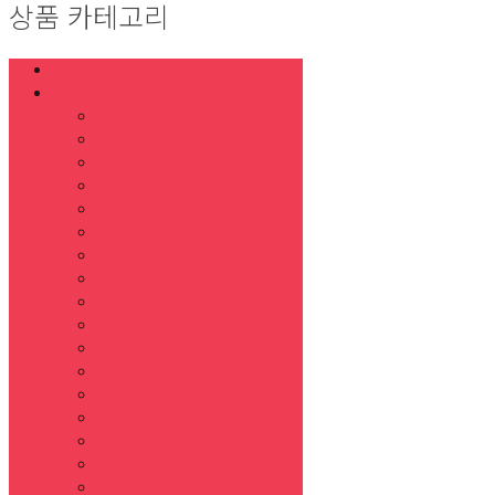
상품 카테고리
최신UP템플릿
고급형템플릿
지명원/건설관련
테마형템플릿
회사소개서
패키지형템플릿
제안서/보고서
그래픽스타일템플릿
연구발표제안서
의학/의료
글로벌/네트워크
비즈니스
디지털/과학/IT/컴퓨터
에너지
자연
쇼핑
교육/학교/학생/학원
전통
음식