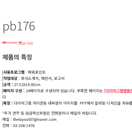
pb176
원
현
₩
27,000
₩
24,300
래
재
가
가
제품의 특징
격:
격:
₩27,000.
₩24,300.
|사용프로그램
: 파워포인트
|작업대상
: 회사소개서, 제안서, 보고서
|규격 :
27.52X19.05Cm
|페이지 구성 :
24페이지로 구성되어 있습니다. 부족한 페이지는
[다이어그램템플릿
다
|특징 :
다이어그램 아이콘등 대부분의 이미지를 PPT에서 칼라및 디자인을 자유롭
*추가 견적 및 궁금하신부분은 전화문의나 메일의 바랍니다.
메일 : thelayout07@naver.com
전화 : 02-336-1476