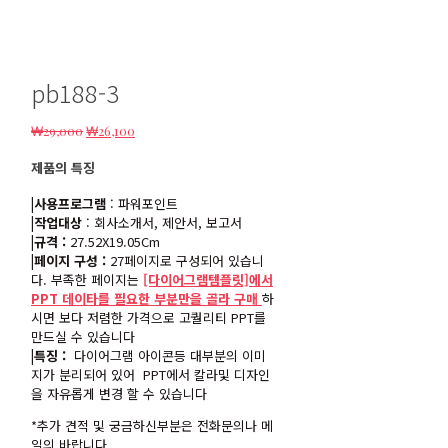
pb188-3
원
현
₩
29,000
₩
26,100
래
재
제품의 특징
가
가
격:
격:
|사용프로그램
: 파워포인트
₩29,000.
₩26,100.
|작업대상
: 회사소개서, 제안서, 보고서
|규격 :
27.52X19.05Cm
|페이지 구성 :
27페이지로 구성되어 있습니
다. 부족한 페이지는
[다이어그램템플릿]에서
PPT 데이타를 필요한 부분만을 골라 구매
하
시면 보다 저렴한 가격으로 고퀄리티 PPT를
만드실 수 있습니다
|특징 :
다이어그램 아이콘등 대부분의 이미
지가 분리되어 있어 PPT에서 칼라및 디자인
을 자유롭게 변경 할 수 있습니다
*추가 견적 및 궁금하신부분은 전화문의나 메
일의 바랍니다.