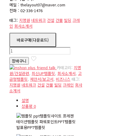
메일 : thelayout07@naver.com
전화 : 02-336-1476
태그:
지명원
네트워크
건설
건물
빌딩
크레
인
회사소개서
바로구매(다운로드)
pb188-
3
장바구니
수
량
카테고리:
지명
원/건설관련
,
최신UP템플릿
,
회사소개서
,
고
급형템플릿
,
제안서/보고서
,
비즈니스
태그:
지명원
네트워크
건설
건물
빌딩
크레인
회사
소개서
설명
상품평
0