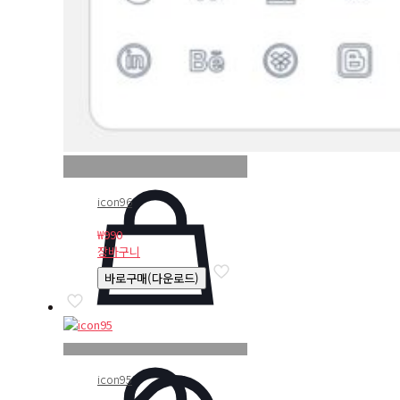
icon96
₩
990
장바구니
바로구매(다운로드)
icon95